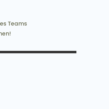
nes Teams
nen!