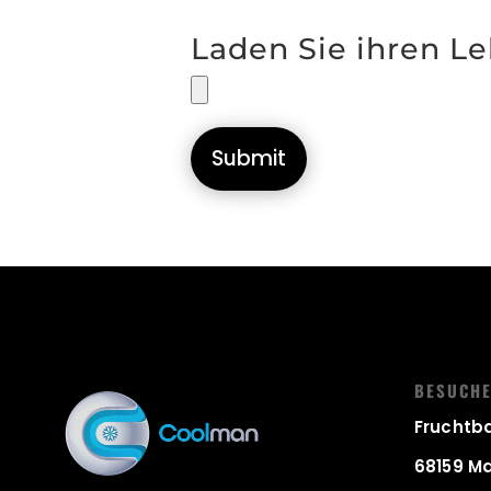
Laden Sie ihren L
Submit
BESUCHE
Fruchtba
68159 M