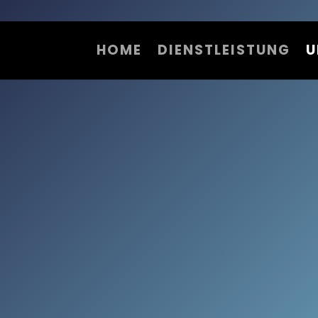
HOME
DIENSTLEISTUNG
U
KARRIER
te unserem Team 
uns glücklich, indem Sie sich unserem Team
und uns alle verbessern lassen.